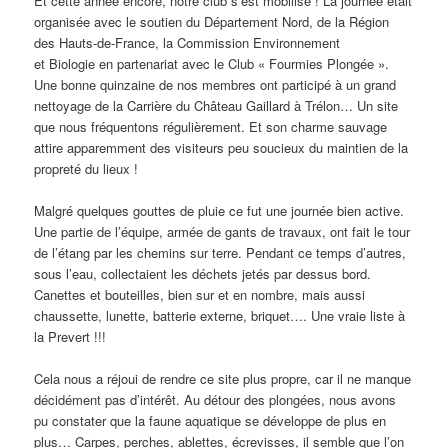
Et cette année encore, notre club s’est mobilisé ! La journée était
organisée avec le soutien du Département Nord, de la Région
des Hauts-de-France, la Commission Environnement
et Biologie en partenariat avec le Club « Fourmies Plongée ».
Une bonne quinzaine de nos membres ont participé à un grand
nettoyage de la Carrière du Château Gaillard à Trélon… Un site
que nous fréquentons régulièrement. Et son charme sauvage
attire apparemment des visiteurs peu soucieux du maintien de la
propreté du lieux !
Malgré quelques gouttes de pluie ce fut une journée bien active.
Une partie de l’équipe, armée de gants de travaux, ont fait le tour
de l’étang par les chemins sur terre. Pendant ce temps d’autres,
sous l’eau, collectaient les déchets jetés par dessus bord.
Canettes et bouteilles, bien sur et en nombre, mais aussi
chaussette, lunette, batterie externe, briquet…. Une vraie liste à
la Prevert !!!
Cela nous a réjoui de rendre ce site plus propre, car il ne manque
décidément pas d’intérêt. Au détour des plongées, nous avons
pu constater que la faune aquatique se développe de plus en
plus… Carpes, perches, ablettes, écrevisses, il semble que l’on