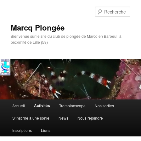
Aller
au
Rech
contenu
principal
Marcq Plongée
Bienvenue sur le site du club de plongée de Marcq en Baroeul, à
proximité de Lille (59)
Menu
Activités
Accueil
Trombinoscope
Nos sorties
principal
S’inscrire à une sortie
News
Nous rejoindre
Inscriptions
Liens