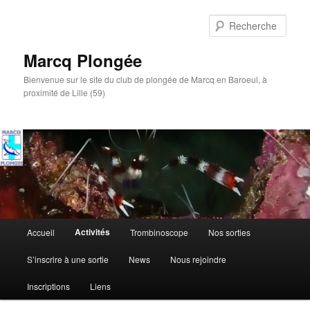
Aller
au
Rech
contenu
principal
Marcq Plongée
Bienvenue sur le site du club de plongée de Marcq en Baroeul, à
proximité de Lille (59)
Menu
Activités
Accueil
Trombinoscope
Nos sorties
principal
S’inscrire à une sortie
News
Nous rejoindre
Inscriptions
Liens