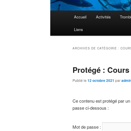
Menu
Accueil
Activités
Tromb
principal
Liens
ARCHIVES DE CATÉGORIE :
COUR
Protégé : Cours
Publié le
12 octobre 2021
par
admi
Ce contenu est protégé par un m
passe ci-dessous :
Mot de passe :