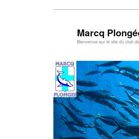
Aller
Aller
au
au
contenu
contenu
Marcq Plongé
principal
secondaire
Bienvenue sur le site du club d