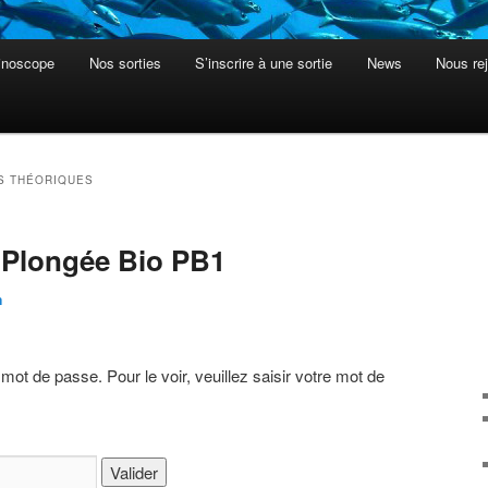
inoscope
Nos sorties
S’inscrire à une sortie
News
Nous rej
S THÉORIQUES
 Plongée Bio PB1
n
ot de passe. Pour le voir, veuillez saisir votre mot de