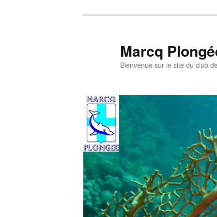
Aller
Aller
au
au
contenu
contenu
Marcq Plongé
principal
secondaire
Bienvenue sur le site du club d