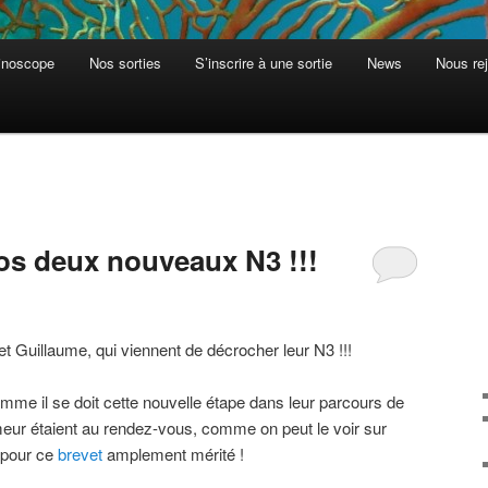
inoscope
Nos sorties
S’inscrire à une sortie
News
Nous rej
nos deux nouveaux N3 !!!
 et Guillaume, qui viennent de décrocher leur N3 !!!
 comme il se doit cette nouvelle étape dans leur parcours de
meur étaient au rendez-vous, comme on peut le voir sur
 pour ce
brevet
amplement mérité !