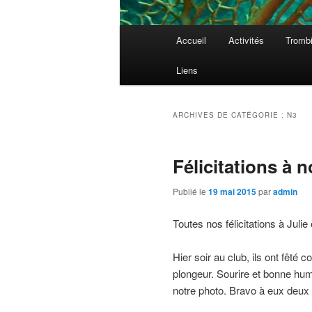
Menu
Accueil
Activités
Tromb
principal
Liens
ARCHIVES DE CATÉGORIE :
N3
Félicitations à 
Publié le
19 mai 2015
par
admin
Toutes nos félicitations à Julie
Hier soir au club, ils ont fêté
plongeur. Sourire et bonne hu
notre photo. Bravo à eux deux