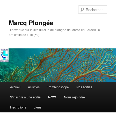
Aller
Aller
au
au
Rech
contenu
contenu
principal
secondaire
Marcq Plongée
Bienvenue sur le site du club de plongée de Marcq en Baroeul, à
proximité de Lille (59)
Menu
Accueil
Activités
Trombinoscope
Nos sorties
principal
News
S’inscrire à une sortie
Nous rejoindre
Inscriptions
Liens