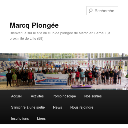
Aller
au
Rech
contenu
principal
Marcq Plongée
Bienvenue sur le site du club de plongée de Marcq en Baroeul, à
proximité de Lille (59)
Menu
Accueil
Activités
Trombinoscope
Nos sorties
principal
S’inscrire à une sortie
News
Nous rejoindre
Inscriptions
Liens