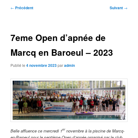
Navigation
←
Précédent
Suivant
→
des
articles
7eme Open d’apnée de
Marcq en Baroeul – 2023
Publié le
4 novembre 2023
par
admin
er
Belle affluence ce mercredi 1
novembre à la piscine de Marcq-
en-Baroeul pour le septième Open d’apnée organisé par le club