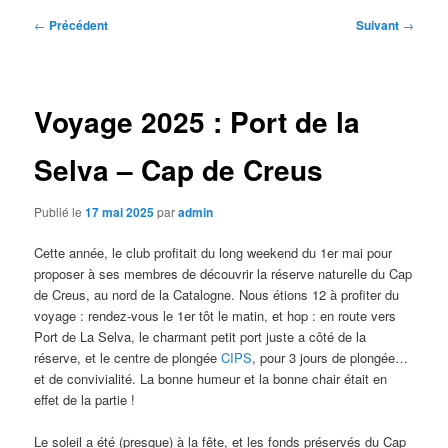
Navigation
←
Précédent
Suivant
→
des
articles
Voyage 2025 : Port de la
Selva – Cap de Creus
Publié le
17 mai 2025
par
admin
Cette année, le club profitait du long weekend du 1er mai pour
proposer à ses membres de découvrir la réserve naturelle du Cap
de Creus, au nord de la Catalogne. Nous étions 12 à profiter du
voyage : rendez-vous le 1er tôt le matin, et hop : en route vers
Port de La Selva, le charmant petit port juste a côté de la
réserve, et le centre de plongée
CIPS
, pour 3 jours de plongée…
et de convivialité. La bonne humeur et la bonne chair était en
effet de la partie !
Le soleil a été (presque) à la fête, et les fonds préservés du Cap