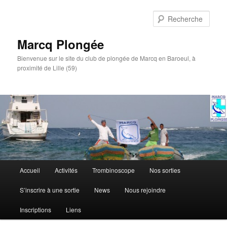
Aller
au
Rech
contenu
principal
Marcq Plongée
Bienvenue sur le site du club de plongée de Marcq en Baroeul, à
proximité de Lille (59)
Menu
Accueil
Activités
Trombinoscope
Nos sorties
principal
S’inscrire à une sortie
News
Nous rejoindre
Inscriptions
Liens