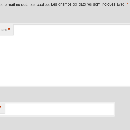
*
se e-mail ne sera pas publiée.
Les champs obligatoires sont indiqués avec
*
aire
*