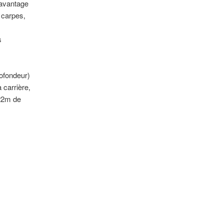
 davantage
carpes,
s
rofondeur)
 carrière,
-22m de