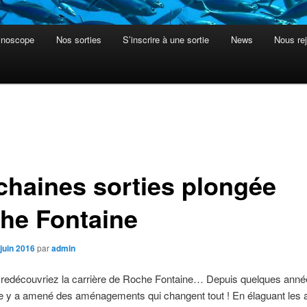
inoscope
Nos sorties
S’inscrire à une sortie
News
Nous rej
chaines sorties plongée
he Fontaine
juin 2016
par
admin
s redécouvriez la carrière de Roche Fontaine… Depuis quelques anné
re y a amené des aménagements qui changent tout ! En élaguant les 