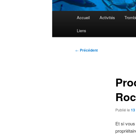
Menu
Accueil
Activités
Tromb
principal
Liens
Navigation
←
Précédent
des
articles
Pro
Roc
Publié le
13 
Et si vou
propriétai