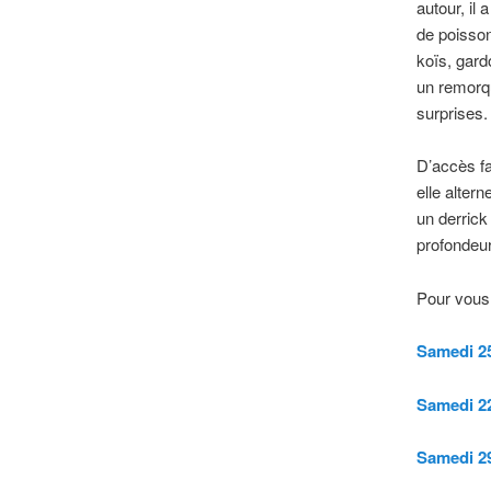
autour, il 
de poisson
koïs, gard
un
remorqu
surprises.
D’accès fa
elle alter
u
n derrick
profondeur
Pour vous 
Samedi 25
Samedi 22
Samedi 29