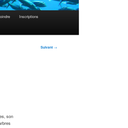
oindre
Inscriptions
Suivant
→
es, son
arbres