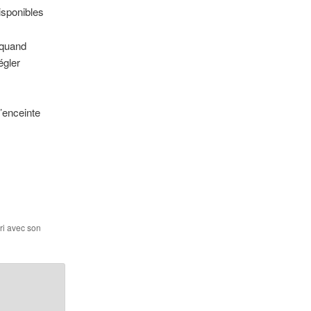
isponibles
 quand
égler
’enceinte
ori avec son