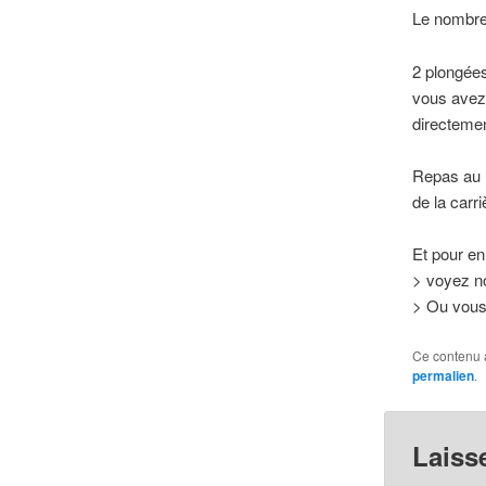
Le nombre
2 plongées
vous avez 
directemen
Repas au r
de la carri
Et pour en 
> voyez no
> Ou vous 
Ce contenu 
permalien
.
Laiss