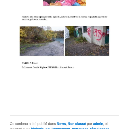
Ce contenu a été publié dans
News
,
Non classé
par
admin
, et
marqué avec
biologie
,
environnement
,
nettoyage
,
témoignage
,