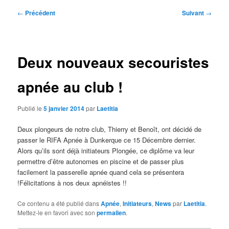
Navigation
←
Précédent
Suivant
→
des
articles
Deux nouveaux secouristes
apnée au club !
Publié le
5 janvier 2014
par
Laetitia
Deux plongeurs de notre club, Thierry et Benoît, ont décidé de
passer le RIFA Apnée à Dunkerque ce 15 Décembre dernier.
Alors qu’ils sont déjà initiateurs Plongée, ce diplôme va leur
permettre d’être autonomes en piscine et de passer plus
facilement la passerelle apnée quand cela se présentera
!Félicitations à nos deux apnéistes !!
Ce contenu a été publié dans
Apnée
,
Initiateurs
,
News
par
Laetitia
.
Mettez-le en favori avec son
permalien
.