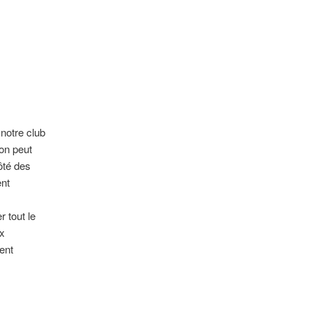
notre club
on peut
ôté des
ent
 tout le
ux
dent