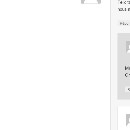
Félici
nous m
Répo
Me
G
R