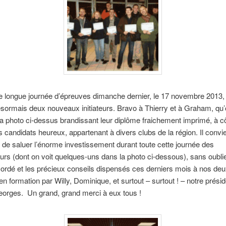
e longue journée d’épreuves dimanche dernier, le 17 novembre 2013, 
ormais deux nouveaux initiateurs. Bravo à Thierry et à Graham, qu’
la photo ci-dessus brandissant leur diplôme fraichement imprimé, à c
s candidats heureux, appartenant à divers clubs de la région. Il convi
de saluer l’énorme investissement durant toute cette journée des
rs (dont on voit quelques-uns dans la photo ci-dessous), sans oublier
rdé et les précieux conseils dispensés ces derniers mois à nos de
 en formation par Willy, Dominique, et surtout – surtout ! – notre prési
eorges. Un grand, grand merci à eux tous !