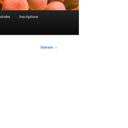
oindre
Inscriptions
Suivant
→