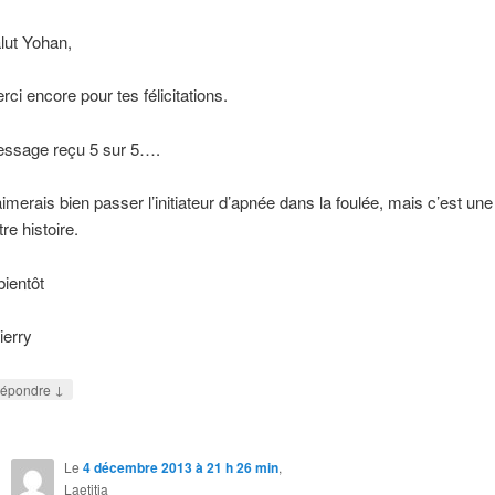
lut Yohan,
rci encore pour tes félicitations.
ssage reçu 5 sur 5….
aimerais bien passer l’initiateur d’apnée dans la foulée, mais c’est une
tre histoire.
bientôt
ierry
↓
épondre
Le
4 décembre 2013 à 21 h 26 min
,
Laetitia