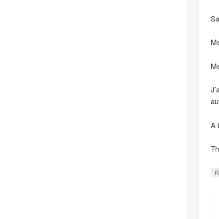
Sa
Me
Me
J’
au
A 
Th
R