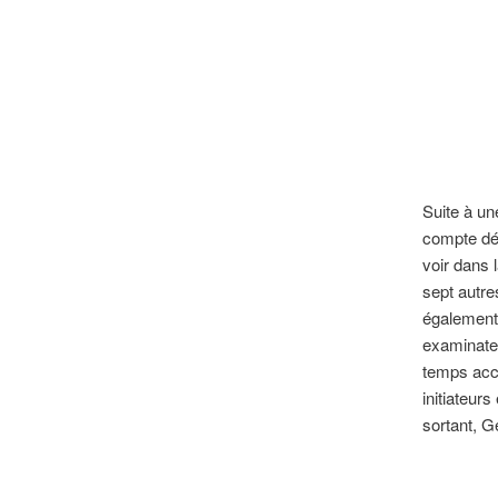
Suite à un
compte dés
voir dans 
sept autre
également 
examinateu
temps acco
initiateurs
sortant, G