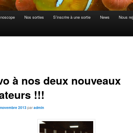
inoscope
Nos sorties
S’inscrire à une sortie
News
Nous rej
vo à nos deux nouveaux
iateurs !!!
 novembre 2013
par
admin