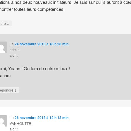
tations à nos deux nouveaux initiateurs. Je suis sur qu’ils auront à cœ
ontrer toutes leurs compétences.
↓
ndre
Le
24 novembre 2013 à 18 h 28 min
,
admin
a dit :
rci, Yoann ! On fera de notre mieux !
raham
↓
épondre
Le
26 novembre 2013 à 12 h 18 min
,
VANHOUTTE
a dit :