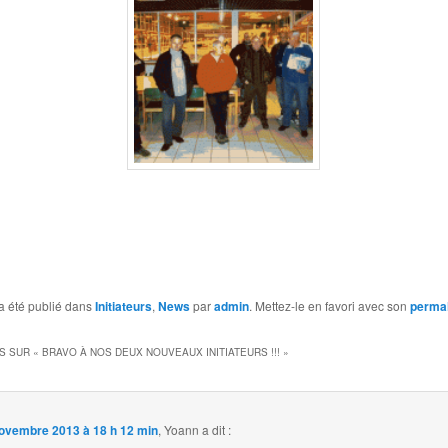
a été publié dans
Initiateurs
,
News
par
admin
. Mettez-le en favori avec son
permal
S SUR «
BRAVO À NOS DEUX NOUVEAUX INITIATEURS !!!
»
ovembre 2013 à 18 h 12 min
,
Yoann
a dit :